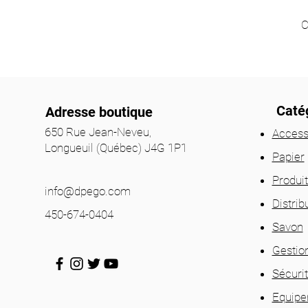
C
Catég
Adresse boutique
650 Rue Jean-Neveu,
Access
Longueuil (Québec) J4G 1P1
Papier
Produi
info@dpego.com
Distrib
450-674-0404
Savon
Gestio
Sécuri
Equip