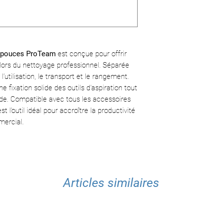
• Type de couplage :
et pratique
friction)
• Fixation par fricti
• Compatibilité : t
• Compatible avec 
Friction Fit
ProTeam
• Robuste et durabl
 pouces ProTeam
est conçue pour offrir
e lors du nettoyage professionnel. Séparée
 l’utilisation, le transport et le rangement.
e fixation solide des outils d’aspiration tout
e. Compatible avec tous les accessoires
 l’outil idéal pour accroître la productivité
mercial.
Articles similaires