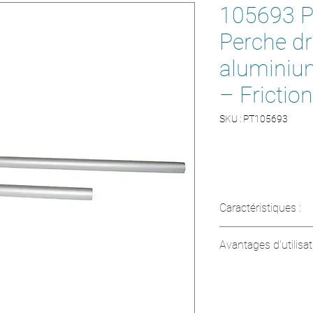
105693 P
Perche dr
aluminium
– Friction
SKU : PT105693
Caractéristiques :
• Longueur totale : 
Avantages d'utilisat
sections
• Diamètre : 1,5"
• Construction lég
• Matériau : alumini
sans fatigue
• Poids : 0,59 kg (1,
• Deux sections sé