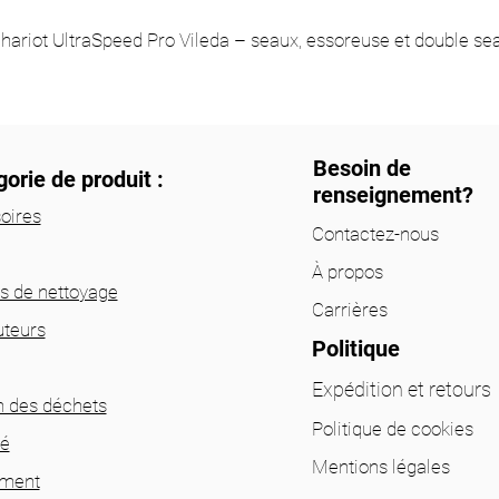
hariot UltraSpeed Pro Vileda – seaux, essoreuse et double se
Besoin de
orie de produit :
renseignement?
oires
Contactez-nous
À propos
ts de nettoyage
Carrières
uteurs
Politique
Expédition et retours
n des déchets
Politique de cookies
té
Mentions légales
ement