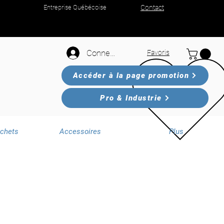
Entreprise Québécoise
Contact
Connexion
Favoris
Accéder à la page promotion
Pro & Industrie
échets
Accessoires
Plus