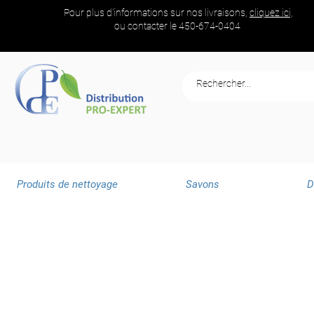
Pour plus d'informations sur nos livraisons,
cliquez ici,
ou contacter le
450-674-0404
Produits de nettoyage
Savons
D