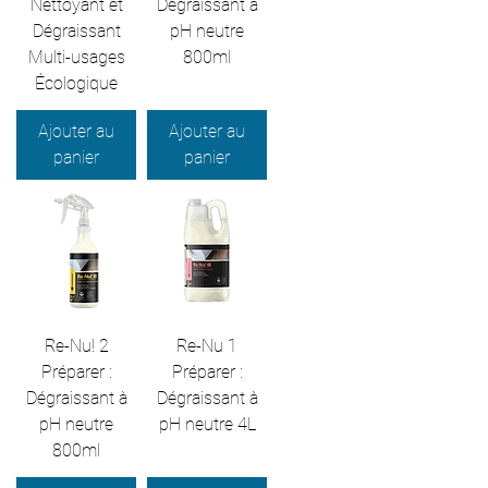
Nettoyant et
Dégraissant à
Dégraissant
pH neutre
Multi-usages
800ml
Écologique
Ajouter au
Ajouter au
panier
panier
Re-Nu! 2
Re-Nu 1
Préparer :
Préparer :
Dégraissant à
Dégraissant à
pH neutre
pH neutre 4L
800ml