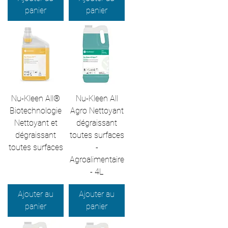
panier
panier
Nu-Kleen All®
Nu-Kleen All
Biotechnologie
Agro Nettoyant
Nettoyant et
dégraissant
dégraissant
toutes surfaces
toutes surfaces
-
Agroalimentaire
- 4L
Ajouter au
Ajouter au
panier
panier