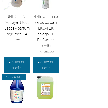
UNI-KLEEN -
Nettoyant pour
Nettoyant tout
salles de bain
usage - parfum
EKO-TEK
agrumes - 4
Ecologo 1L -
litres
Parfum de
menthe
herbacée
Ajouter au
Ajouter au
panier
panier
Notre choix professionnel