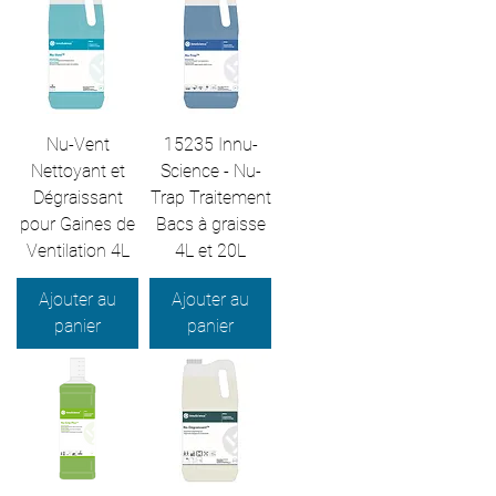
Nu-Vent
15235 Innu-
Nettoyant et
Science - Nu-
Dégraissant
Trap Traitement
pour Gaines de
Bacs à graisse
Ventilation 4L
4L et 20L
Ajouter au
Ajouter au
panier
panier