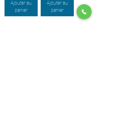
Ajouter au
Ajouter au
panier
panier
Voir plus
Les
Chiffons
Magasiner
Les
Vaporisateurs
Magasiner
Les
vadrouilles Humides