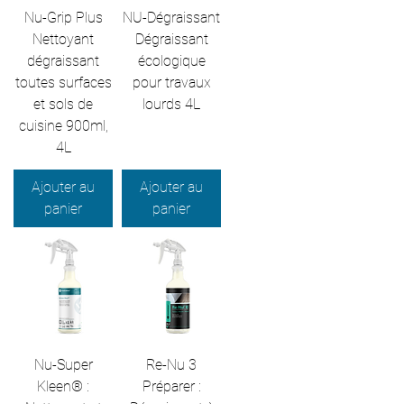
Nu-Grip Plus
NU-Dégraissant
Nettoyant
Dégraissant
dégraissant
écologique
toutes surfaces
pour travaux
et sols de
lourds 4L
cuisine 900ml,
4L
Ajouter au
Ajouter au
panier
panier
Nu-Super
Re-Nu 3
Kleen® :
Préparer :