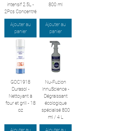
intensif 2.5L -
800 ml
2Pcs Concentré
Ajouter au
Ajouter au
panier
panier
GOC1918
Nu-Fuzion
Durasol -
InnuScience -
Nettoyant à
Dégraissant
four et grill - 18
écologique
oz
spécialisé 800
ml / 4 L
Ajouter au
Ajouter au