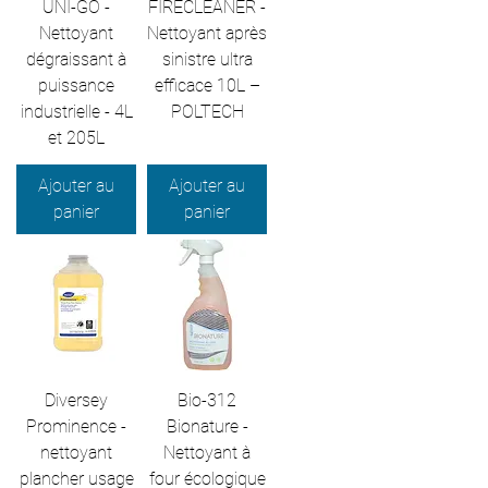
UNI-GO -
FIRECLEANER -
Nettoyant
Nettoyant après
dégraissant à
sinistre ultra
puissance
efficace 10L –
industrielle - 4L
POLTECH
et 205L
Ajouter au
Ajouter au
panier
panier
Diversey
Bio-312
Prominence -
Bionature -
nettoyant
Nettoyant à
plancher usage
four écologique