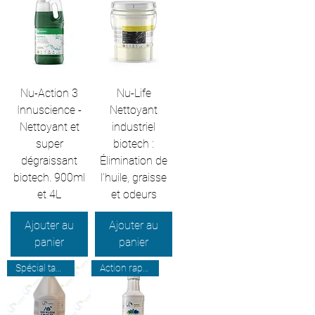
Nu-Action 3
Nu-Life
Innuscience -
Nettoyant
Nettoyant et
industriel
super
biotech :
dégraissant
Élimination de
biotech. 900ml
l’huile, graisse
et 4L
et odeurs
Ajouter au
Ajouter au
panier
panier
Spécial taches pétrolières
Action rapide & efficace