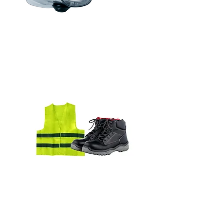
Lunette
Vêtement & botte