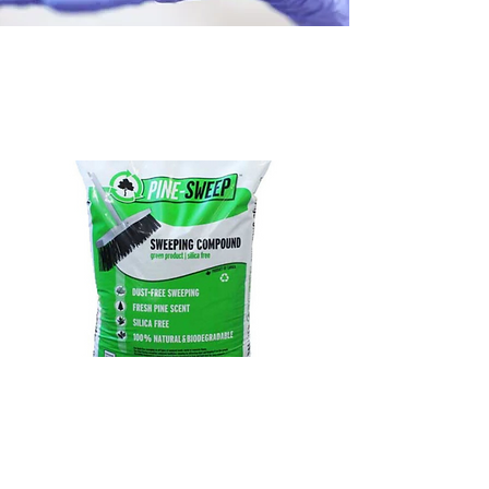
Gant nitrile
Absorbant / Poudre