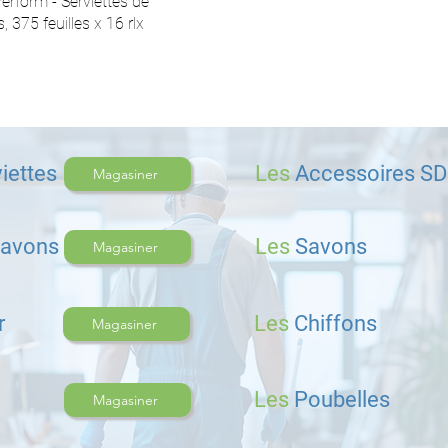
rform - Serviettes de
s, 375 feuilles x 16 rlx
iettes
Les
Accessoires S
Magasiner
 savons
Les
Savons
Magasiner
r
Les
Chiffons
Magasiner
Les
Poubelles
Magasiner