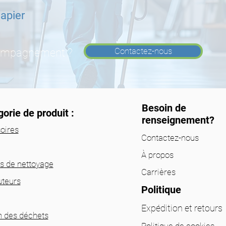
Papier
Contactez-nous
compagnement ?
Besoin de
orie de produit :
renseignement?
oires
Contactez-nous
À propos
ts de nettoyage
Carrières
uteurs
Politique
Expédition et retours
n des déchets
Politique de cookies