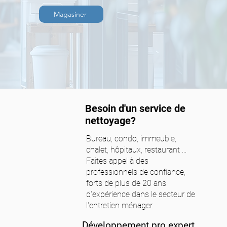
Magasiner
Besoin d'un service de
nettoyage?
Bureau, condo, immeuble,
chalet, hôpitaux, restaurant ...
Faites appel à des
professionnels de confiance,
forts de plus de 20 ans
d'expérience dans le secteur de
l'entretien ménager.
Développement pro expert.