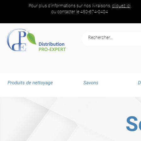
Pour plus d'informations sur nos livraisons,
cliquez ici,
ou contacter le
450-674-0404
Produits de nettoyage
Savons
D
S