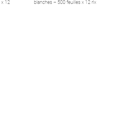
s x 12
blanches – 500 feuilles x 12 rlx