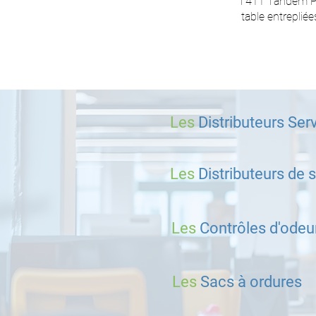
T411 Tandem Pe
table entrepliée
Les
Distributeurs Serv
Les
Distributeurs de
Les
Contrôles d'odeu
Les
Sacs à ordures