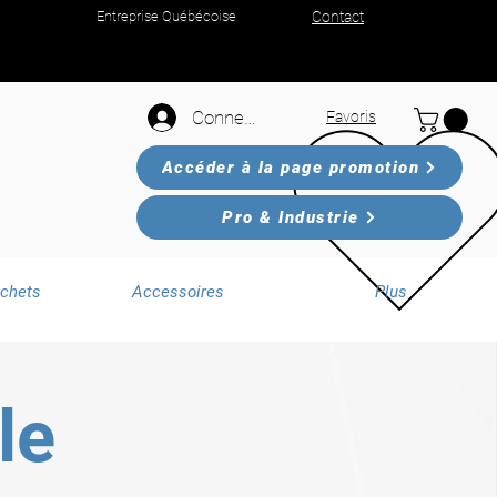
Entreprise Québécoise
Contact
Connexion
Favoris
Accéder à la page promotion
Pro & Industrie
échets
Accessoires
Plus
le