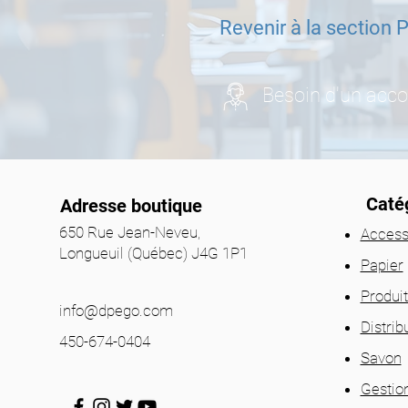
Revenir à la section 
Besoin d'un ac
Catég
Adresse boutique
650 Rue Jean-Neveu,
Access
Longueuil (Québec) J4G 1P1
Papier
Produi
info@dpego.com
Distrib
450-674-0404
Savon
Gestio