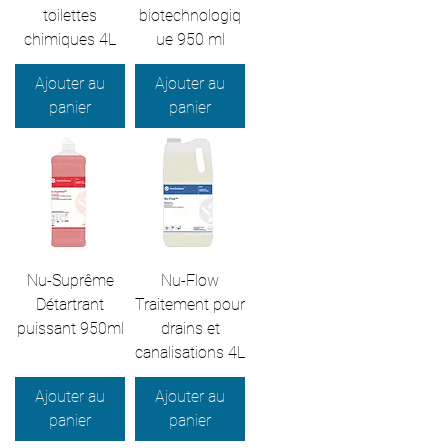
toilettes
biotechnologiq
chimiques 4L
ue 950 ml
Ajouter au
Ajouter au
panier
panier
Nu-Suprême
Nu-Flow
Détartrant
Traitement pour
puissant 950ml
drains et
canalisations 4L
Ajouter au
Ajouter au
panier
panier