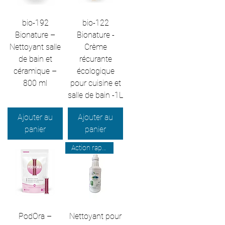
bio-192
bio-122
Bionature –
Bionature -
Nettoyant salle
Crème
de bain et
récurante
céramique –
écologique
800 ml
pour cuisine et
salle de bain -1L
Ajouter au
Ajouter au
panier
panier
Action rapide & efficace
PodOra –
Nettoyant pour