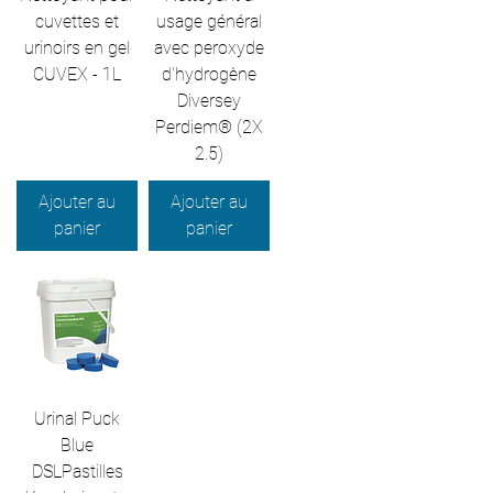
cuvettes et
usage général
urinoirs en gel
avec peroxyde
CUVEX - 1L
d'hydrogène
Diversey
Perdiem® (2X
2.5)
Ajouter au
Ajouter au
panier
panier
Urinal Puck
Blue
DSLPastilles