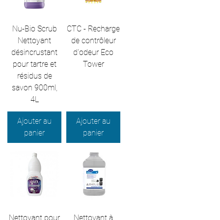
Nu-Bio Scrub
CTC - Recharge
Nettoyant
de contrôleur
désincrustant
d'odeur Eco
pour tartre et
Tower
résidus de
savon 900ml,
4L
Ajouter au
Ajouter au
panier
panier
Nettoyant pour
Nettoyant à