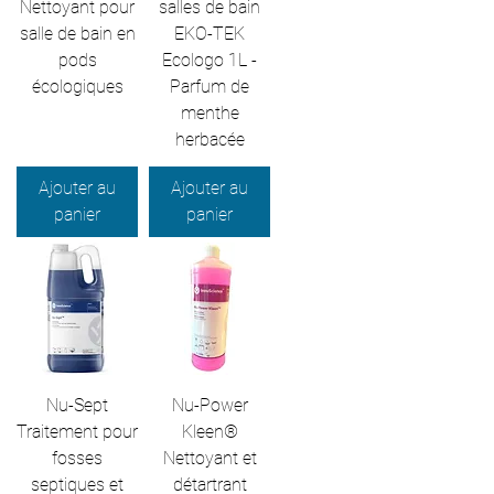
Nettoyant pour
salles de bain
salle de bain en
EKO-TEK
pods
Ecologo 1L -
écologiques
Parfum de
menthe
herbacée
Ajouter au
Ajouter au
panier
panier
Nu-Sept
Nu-Power
Traitement pour
Kleen®
fosses
Nettoyant et
septiques et
détartrant