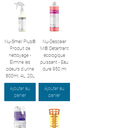
Nu-Smell Plus®
Nu-Descaler
Produit de
M® Détartrant
nettoyage -
écologique
Élimine les
puissant - Eau
odeurs d'urine
dure 950 ml
800ml, 4L, 20L
Ajouter au
Ajouter au
panier
panier