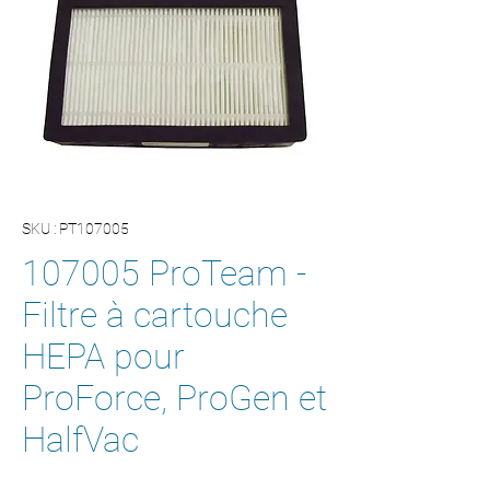
SKU : PT107005
107005 ProTeam -
Filtre à cartouche
HEPA pour
ProForce, ProGen et
HalfVac