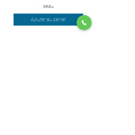
seau
Ajouter au panier
Nous acceptons les moyens de
paiement suivants
© 2024 par DPEGO
Adresse boutique