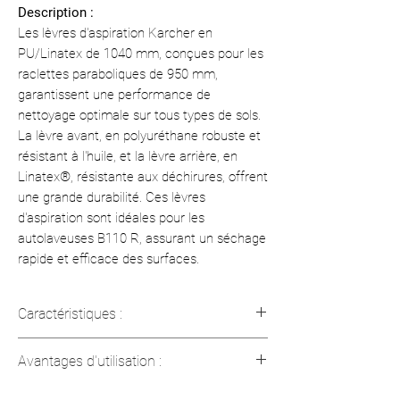
Description :
Les lèvres d'aspiration Karcher en
PU/Linatex de 1040 mm, conçues pour les
raclettes paraboliques de 950 mm,
garantissent une performance de
nettoyage optimale sur tous types de sols.
La lèvre avant, en polyuréthane robuste et
résistant à l'huile, et la lèvre arrière, en
Linatex®, résistante aux déchirures, offrent
une grande durabilité. Ces lèvres
d'aspiration sont idéales pour les
autolaveuses B110 R, assurant un séchage
rapide et efficace des surfaces.
Caractéristiques :
Longueur : 1040 mm (41 po)
Avantages d'utilisation :
Quantité par unité : 1 (2 parties)
Matériaux : Polyuréthane (avant) et
Résistant à l'huile pour une utilisation