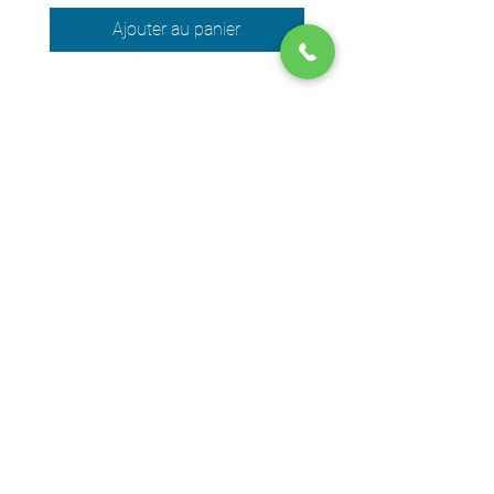
Ajouter au panier
Nous acceptons les moyens de
paiement suivants
© 2024 par DPEGO
Adresse boutique
650 Rue Jean-Neveu,
Longueuil (Québec) J4G 1P1