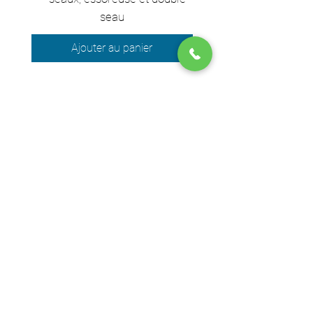
seau
Ajouter au panier
Nous acceptons les moyens de
paiement suivants
© 2024 par DPEGO
Adresse boutique