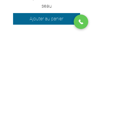
seau
Ajouter au panier
Nous acceptons les moyens de
paiement suivants
© 2024 par DPEGO
Adresse boutique