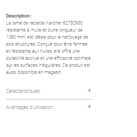
Description :
La lame de raclette Karcher 62732930,
résistante à l'huile et d'une longueur de
1080 mm, est idéale pour le nettoyage de
sols structurés. Conçue pour être fermée
et résistante aux huiles, elle offre une
durabilité accrue et une efficacité optimale
sur les surfaces irrégulières. Ce produit est
aussi disponible en magasin.
Caractéristiques :
Longueur : 1080 mm (42.5 in)
Avantages d'utilisation :
Type de lèvres d'aspiration :
Résistantes à l'huile, fermées
Parfaite pour les sols structurés
Couleur : Transparent
Résistante aux huiles, idéale pour les
Poids avec emballage : 1,1 kg (2.43
environnements industriels