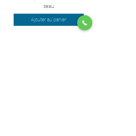
seau
Ajouter au panier
Nous acceptons les moyens de
paiement suivants
© 2024 par DPEGO
Adresse boutique