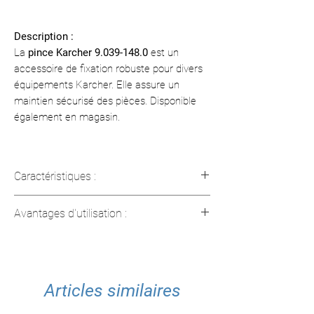
Description :
La
pince Karcher 9.039-148.0
est un
accessoire de fixation robuste pour divers
équipements Karcher. Elle assure un
maintien sécurisé des pièces. Disponible
également en magasin.
Caractéristiques :
Modèle :
9.039-148.0
Avantages d'utilisation :
Utilisation : Fixation pour machines
Karcher
Fixation sécurisée
Installation simple
Articles similaires