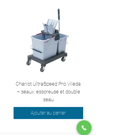
Chariot UltraSpeed Pro Vileda
EZ250 Unger - Perche 
– seaux, essoreuse et double
– 2,50 m en 2 sect
seau
Ajouter au panier