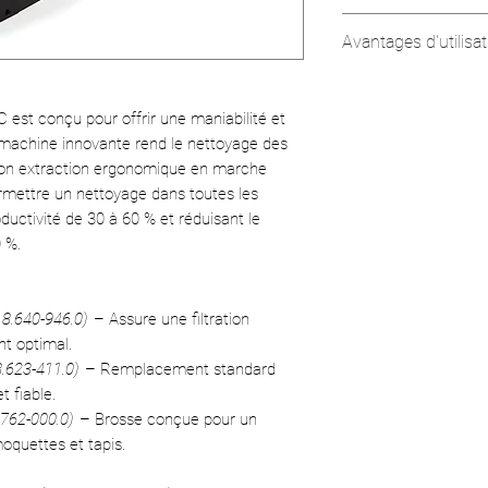
Type de courant 
Avantages d'utilisat
Largeur de travai
Contenu du réser
Consommation d
Maniabilité exce
st conçu pour offrir une maniabilité et
Niveau sonore e
Plateau tour
 machine innovante rend le nettoyage des
Longueur du câb
toutes les dir
 son extraction ergonomique en marche
Poids :
45.5 kg (
Réglage de l
rmettre un nettoyage dans toutes les
Dimensions (L × 
optimale.
ductivité de 30 à 60 % et réduisant le
(45 x 18 x 37 p
Efficacité et Pro
0 %.
Augmente la p
Réduit les te
%.
 8.640-946.0)
– Assure une filtration
t optimal.
Entretien Facile 
8.623-411.0)
– Remplacement standard
Brosse et sabo
 fiable.
Filtre de solu
.762-000.0)
– Brosse conçue pour un
Molette de sé
oquettes et tapis.