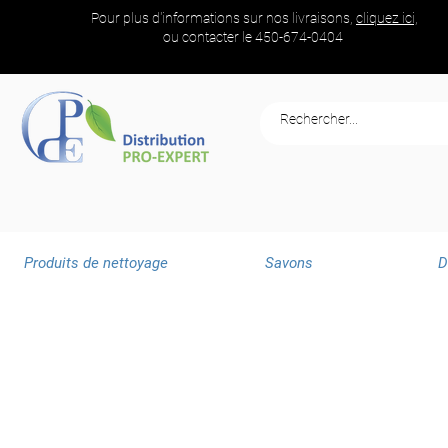
Pour plus d'informations sur nos livraisons,
cliquez ici,
ou contacter le
450-674-0404
Produits de nettoyage
Savons
D