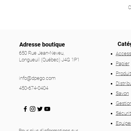
C
Catég
Adresse boutique
650 Rue Jean-Neveu,
Access
Longueuil (Québec) J4G 1P1
Papier
Produi
info@dpego.com
Distrib
450-674-0404
Savon
Gestio
Sécuri
Equip
Pour plus d'informations sur