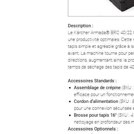
Description :
Le Kärcher Armada® BRC 40/22 C e
une productivité optimales. Cette
tapis simple et agréable grâce à
avant. La machine tourne pour pe
directions, augmentant ainsi la pro
temps de séchage des tapis de 4
Accessoires Standards :
Assemblage de crépine
(SKU :
efficace pour un fonctionnemen
Cordon d’alimentation
(SKU : 
pour une connexion sécurisée et
Brosse pour tapis 16"
(SKU : 4
nettoyage en profondeur des m
Accessoires Optionnels :