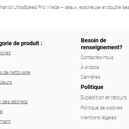
hariot UltraSpeed Pro Vileda – seaux, essoreuse et double se
Besoin de
orie de produit :
renseignement?
oires
Contactez-nous
À propos
ts de nettoyage
Carrières
uteurs
Politique
Expédition et retours
n des déchets
Politique de cookies
té
Mentions légales
ement