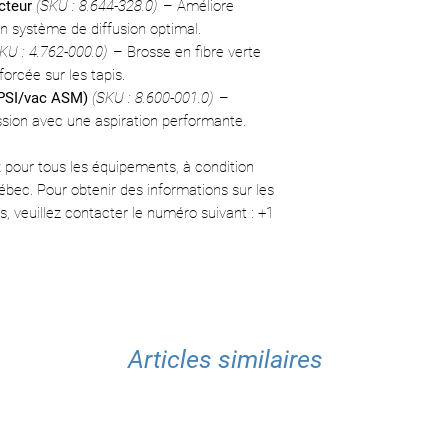
cteur
(SKU : 8.644-328.0)
– Améliore
un système de diffusion optimal.
KU : 4.762-000.0)
– Brosse en fibre verte
orcée sur les tapis.
 PSI/vac ASM)
(SKU : 8.600-001.0)
–
sion avec une aspiration performante.
ix pour tous les équipements, à condition
uébec. Pour obtenir des informations sur les
ns, veuillez contacter le numéro suivant : +1
Articles similaires