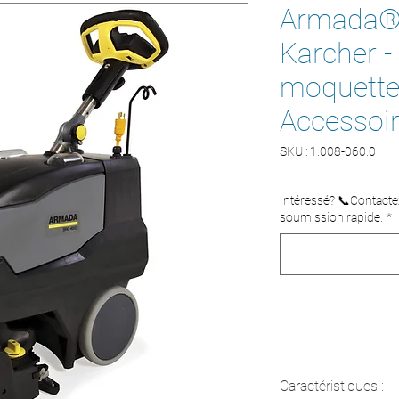
Armada®
Karcher -
moquette
Accessoi
SKU : 1.008-060.0
Intéressé? 📞Contact
soumission rapide.
*
Caractéristiques :