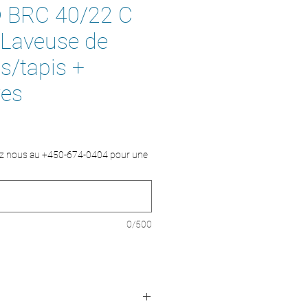
 BRC 40/22 C
 Laveuse de
s/tapis +
res
ez nous au +450-674-0404 pour une
0/500