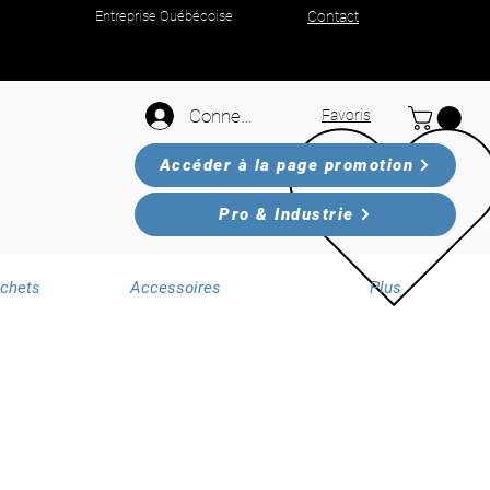
Entreprise Québécoise
Contact
Connexion
Favoris
Accéder à la page promotion
Pro & Industrie
échets
Accessoires
Plus