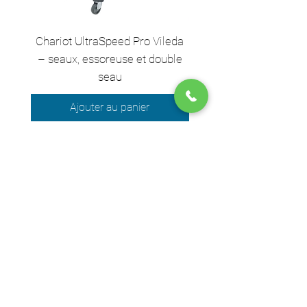
Chariot UltraSpeed Pro Vileda
EZ250 Unger - Perche 
– seaux, essoreuse et double
– 2,50 m en 2 sect
seau
Ajouter au panier
Nous acceptons les moyens de
paiement suivants