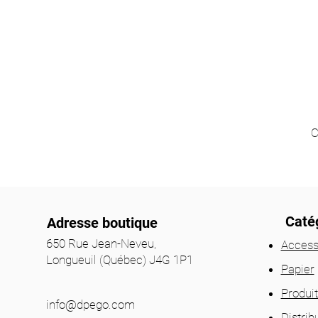
C
Catég
Adresse boutique
650 Rue Jean-Neveu,
Access
Longueuil (Québec) J4G 1P1
Papier
Produi
info@dpego.com
Distrib