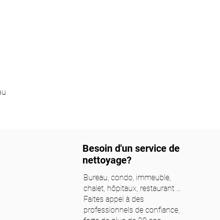
au
Besoin d'un service de
nettoyage?
Bureau, condo, immeuble,
chalet, hôpitaux, restaurant ...
Faites appel à des
professionnels de confiance,