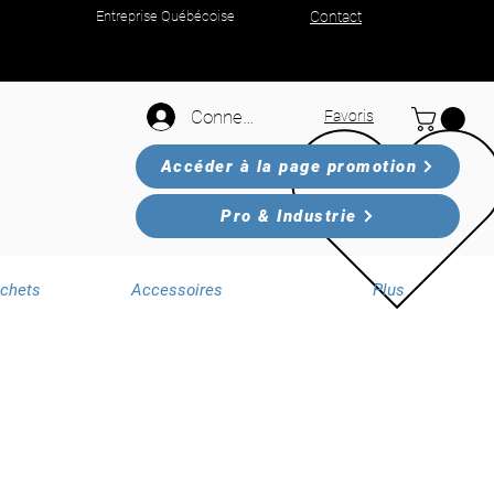
Entreprise Québécoise
Contact
Connexion
Favoris
Accéder à la page promotion
Pro & Industrie
échets
Accessoires
Plus