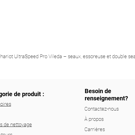
hariot UltraSpeed Pro Vileda – seaux, essoreuse et double se
Besoin de
orie de produit :
renseignement?
oires
Contactez-nous
À propos
ts de nettoyage
Carrières
uteurs