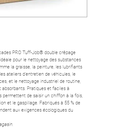
Processus:
Doub
Résistance indust
capacités d’essu
Boîtes distributr
saisir un chiffon 
surconsommation 
Composé à 55 % 
option écologiqu
scades PRO Tuff-Job® double crêpage
e idéale pour le nettoyage des substances
me la graisse, la peinture, les lubrifiants
es ateliers d’entretien de véhicules, le
es, et le nettoyage industriel de routine,
t absorbants. Pratiques et faciles à
es permettent de saisir un chiffon à la fois,
on et le gaspillage. Fabriqués à 55 % de
pondent aux exigences écologiques du
agasin.