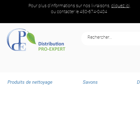
Pour plus d'informations sur nos livraisons,
cliquez ici,
ou contacter le
450-674-0404
Produits de nettoyage
Savons
D