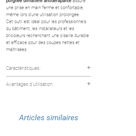
poignée bimatière antidérapante
assure
une prise en main ferme et confortable,
même lors d’une utilisation prolongée.
Cet outil est idéal pour les professionnels
du bâtiment, les installateurs et les
bricoleurs recherchant une cisaille durable
et efficace pour des coupes nettes et
maîtrisées.
Caractéristiques :
Type de coupe
: Coupe à droite
Avantages d'utilisation :
Type de mâchoire
: Mâchoire décalée
Longueur totale
: 255 mm (10 po)
Réduction de l’effort musculaire
Capacité de coupe
: Jusqu’à 40 mm
grâce à une poignée ergonomique
Matériau de la lame
: Acier forgé au
décalée
chrome-vanadium
Articles similaires
Coupe nette et maîtrisée
avec une
Poignée
: Antidérapante bimatière
lame dentelée empêchant le
pour un confort accru
glissement des matériaux