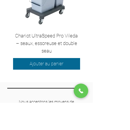
Chariot UltraSpeed Pro Vileda
EZ250 Unger - Perche 
– seaux, essoreuse et double
– 2,50 m en 2 sect
seau
Ajouter au panier
Nous acceptons les moyens de
paiement suivants