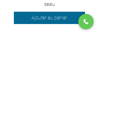
seau
Ajouter au panier
Nous acceptons les moyens de
paiement suivants
© 2024 par DPEGO
Adresse boutique