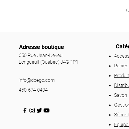
C
Catég
Adresse boutique
650 Rue Jean-Neveu,
Access
Longueuil (Québec) J4G 1P1
Papier
Produi
info@dpego.com
Distrib
450-674-0404
Savon
Gestio
Sécuri
Equip