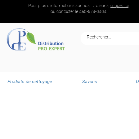
Pour plus d'informations sur nos livraisons,
cliquez ici,
ou contacter le
450-674-0404
Produits de nettoyage
Savons
D