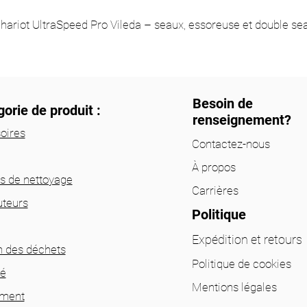
hariot UltraSpeed Pro Vileda – seaux, essoreuse et double se
Besoin de
orie de produit :
renseignement?
oires
Contactez-nous
À propos
ts de nettoyage
Carrières
uteurs
Politique
Expédition et retours
n des déchets
Politique de cookies
té
Mentions légales
ement