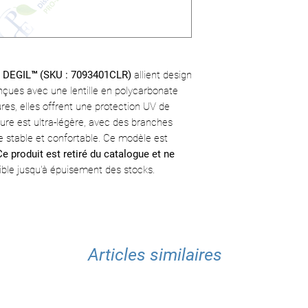
• Protection UV : 9
• Idéal pour les en
• Branches caoutch
• Offre une protect
• Norme CSA Z94.3
UV
• Couleur : Transpa
• Conforme aux nor
• Ultra-léger
01 DEGIL™ (SKU : 7093401CLR)
allient design
nçues avec une lentille en polycarbonate
res, elles offrent une protection UV de
ure est ultra-légère, avec des branches
 stable et confortable. Ce modèle est
Ce produit est retiré du catalogue et ne
ble jusqu'à épuisement des stocks.
Articles similaires