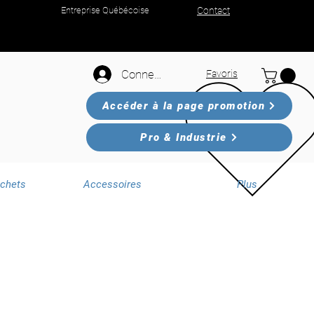
Entreprise Québécoise
Contact
Connexion
Favoris
Accéder à la page promotion
Pro & Industrie
échets
Accessoires
Plus