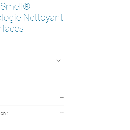
 Smell®
logie Nettoyant
rfaces
:
Nettoyant biotechnologique
ion :
ntré
 danger pour les utilisateurs et