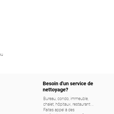
au
Besoin d'un service de
nettoyage?
Bureau, condo, immeuble,
chalet, hôpitaux, restaurant ...
Faites appel à des