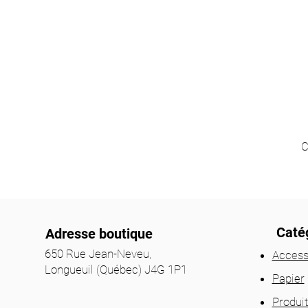
C
Catég
Adresse boutique
650 Rue Jean-Neveu,
Access
Longueuil (Québec) J4G 1P1
Papier
Produi