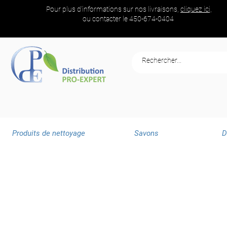
Pour plus d'informations sur nos livraisons,
cliquez ici,
ou contacter le
450-674-0404
Produits de nettoyage
Savons
D