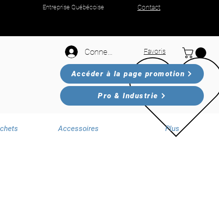
Entreprise Québécoise
Contact
Connexion
Favoris
Accéder à la page promotion
Pro & Industrie
échets
Accessoires
Plus