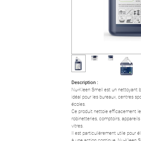
Description :
Nu-Kleen Smell est un nettoyant b
idéal pour les bureaux, centres spo
écoles.
Ce produit nettoie efficacement les 
robinetteries, comptoirs, appareils 
vitres.
Il est particulièrement utile pour é
à une action continue. Nu-Kleen Sme