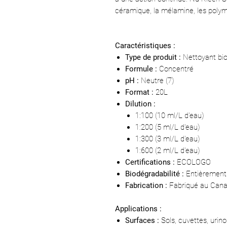
céramique, la mélamine, les polymèr
Caractéristiques :
Type de produit :
Nettoyant bi
Formule :
Concentré
pH :
Neutre (7)
Format :
20L
Dilution :
1:100 (10 ml/L d'eau)
1:200 (5 ml/L d'eau)
1:300 (3 ml/L d'eau)
1:600 (2 ml/L d'eau)
Certifications :
ECOLOGO
Biodégradabilité :
Entièrement
Fabrication :
Fabriqué au Can
Applications :
Surfaces :
Sols, cuvettes, urinoi