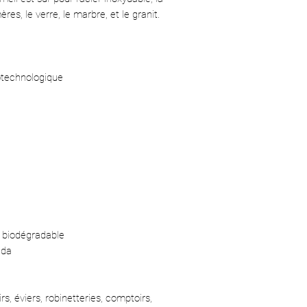
es, le verre, le marbre, et le granit.
otechnologique
 biodégradable
ada
rs, éviers, robinetteries, comptoirs,