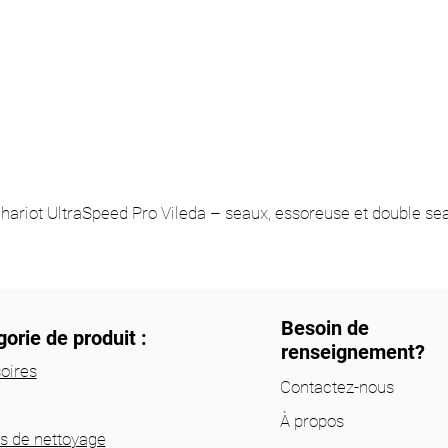
hariot UltraSpeed Pro Vileda – seaux, essoreuse et double se
Besoin de
orie de produit :
renseignement?
oires
Contactez-nous
À propos
ts de nettoyage