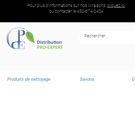
Pour plus d'informations sur nos livraisons,
cliquez ici,
ou contacter le
450-674-0404
Produits de nettoyage
Savons
D