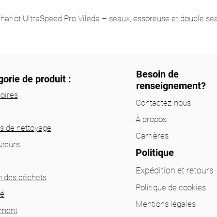
hariot UltraSpeed Pro Vileda – seaux, essoreuse et double se
Besoin de
orie de produit :
renseignement?
oires
Contactez-nous
À propos
ts de nettoyage
Carrières
uteurs
Politique
Expédition et retours
n des déchets
Politique de cookies
té
Mentions légales
ement