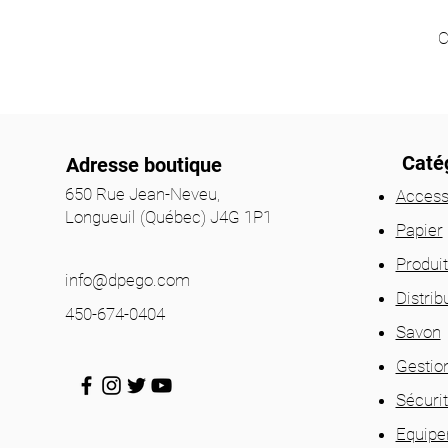
C
Catég
Adresse boutique
650 Rue Jean-Neveu,
Access
Longueuil (Québec) J4G 1P1
Papier
Produi
info@dpego.com
Distrib
450-674-0404
Savon
Gestio
Sécuri
Equip