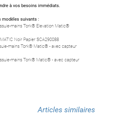
ndre à vos besoins immédiats.
s modèles suivants :
'essuie-mains Tork® Elevation Matic®
K MATIC Noir Papier SCA290088
ssuie-mains Tork® Matic® - avec capteur
'essuie-mains Tork® Matic® - avec capteur
Articles similaires