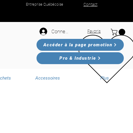
Entreprise Québécoise
Contact
Connexion
Favoris
Accéder à la page promotion
Pro & Industrie
échets
Accessoires
Plus