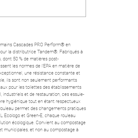
Certification
: Gr
Durable
: Réduit
Emballage
: 6 r
Poids
: 29,0 lb (
Dimensions de l
pouces (41,59 x
e-mains Cascades PRO Perform® en
our la distributrice Tandem®. Fabriqués à
s, dont 50 % de matières post-
sent les normes de l’EPA en matière de
xceptionnel, une résistance constante et
le, ils sont non seulement performants
ux pour les toilettes des établissements
 industriels et de restauration, ces essuie-
re hygiénique tout en étant respectueux
 rouleau permet des changements pratiques
 UL Ecologo et Green-E, chaque rouleau
solution écologique. Convient au compostage
es et municipales, et non au compostage à