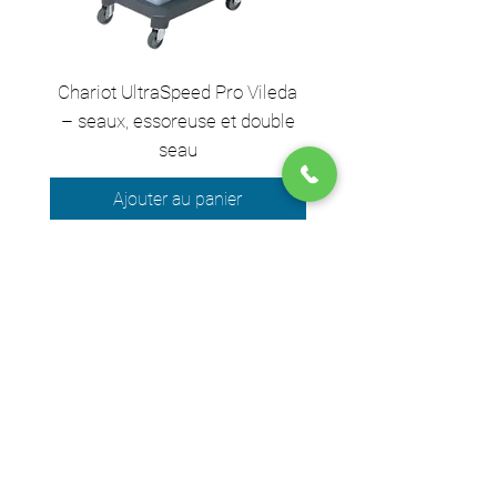
Chariot UltraSpeed Pro Vileda
EZ250 Unger - Perche 
– seaux, essoreuse et double
– 2,50 m en 2 sect
seau
Ajouter au panier
Nous acceptons les moyens de
paiement suivants