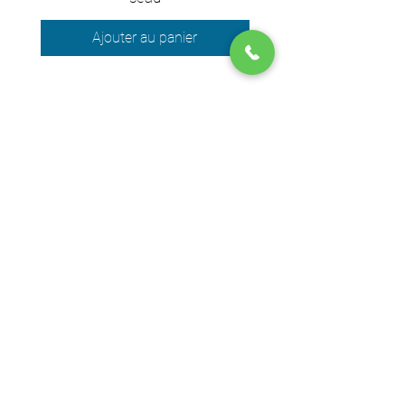
Ajouter au panier
Nous acceptons les moyens de
paiement suivants
© 2024 par DPEGO
Adresse boutique
650 Rue Jean-Neveu,