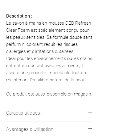
Description :
Le savon à mains en mousse DEB Refresh
Clear Foam est spécialement conçu pour
les peaux sensibles. Sa formule douce sans
parfum ni colorant réduit les risques
d'allergies et d'irritations cutanées.
Idéal pour les environnements où les mains
entrent en contact avec les aliments, il
assure une propreté impeccable tout en
maintenant l'équilibre naturel de la peau.
Ce produit est aussi disponible en magasin.
Caractéristiques :
Certifications
: EcoLogo™, Green
Avantages d'utilisation :
Seal™ pour le format 1,6 L CTF Ultra