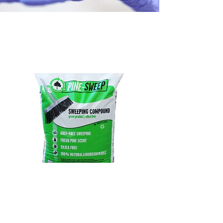
Gant nitrile
Absorbant / Poudre