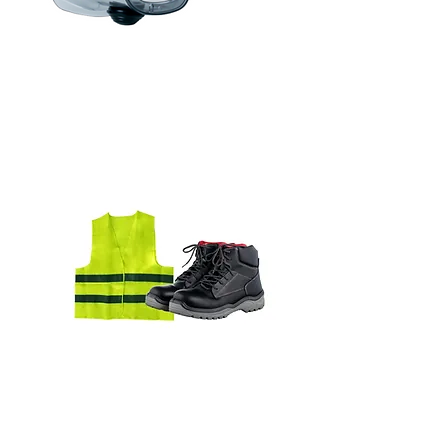
Lunette
Vêtement & botte