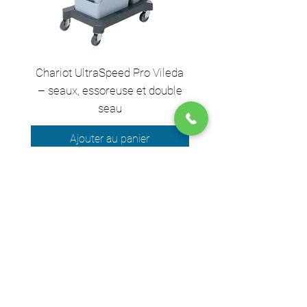
Chariot UltraSpeed Pro Vileda
EZ250 Unger - Perche 
– seaux, essoreuse et double
– 2,50 m en 2 sect
seau
Ajouter au panier
Nous acceptons les moyens de
paiement suivants