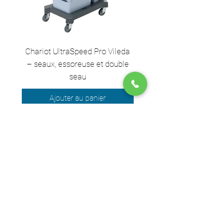
Chariot UltraSpeed Pro Vileda
EZ250 Unger - Perche 
– seaux, essoreuse et double
– 2,50 m en 2 sect
seau
Ajouter au panier
Nous acceptons les moyens de
paiement suivants