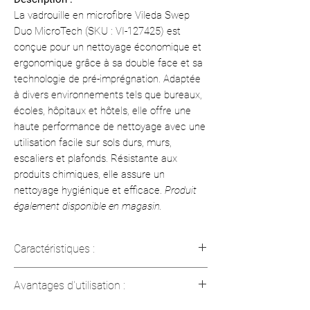
La vadrouille en microfibre Vileda Swep
Duo MicroTech (SKU : VI-127425) est
conçue pour un nettoyage économique et
ergonomique grâce à sa double face et sa
technologie de pré-imprégnation. Adaptée
à divers environnements tels que bureaux,
écoles, hôpitaux et hôtels, elle offre une
haute performance de nettoyage avec une
utilisation facile sur sols durs, murs,
escaliers et plafonds. Résistante aux
produits chimiques, elle assure un
nettoyage hygiénique et efficace.
Produit
également disponible en magasin.
Caractéristiques :
Matériau : 100 % polyester microfibre
Avantages d'utilisation :
Taille : 14 po (35,56 cm)
Utilisation : double face pour