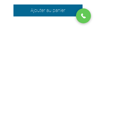
Ajouter au panier
Nous acceptons les moyens de
paiement suivants
© 2024 par DPEGO
Adresse boutique
650 Rue Jean-Neveu,
Longueuil (Québec) J4G 1P1