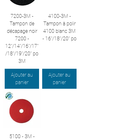
7200-3M -
4100-3M -
Tampon de
Tampon à polir
décapage noir
4100 blanc 3M
7200 -
- 16"/18"/20" po
12"/14"/16"/17"
/18"/19"/20" po
3M
Ajouter au
Ajouter au
panier
panier
5100 - 3M -