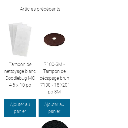
Articles précédents
Tampon de
7100-3M -
nettoyage blanc
Tampon de
Doodlebug MC
décapage brun
4,6 x 10 po
7100 - 18"/20"
po 3M
Ajouter au
Ajouter au
panier
panier