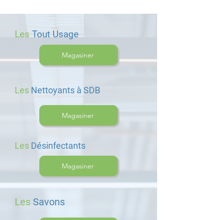
Les
Tout Usage
Magasiner
Les
Nettoyants à SDB
Magasiner
Les
Désinfectants
Magasiner
Les
Savons