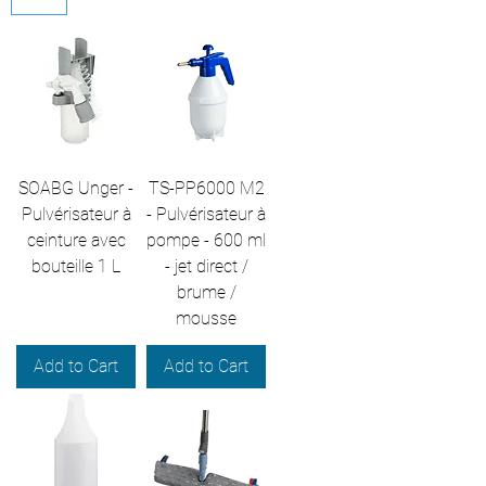
SOABG Unger -
TS-PP6000 M2
Pulvérisateur à
- Pulvérisateur à
ceinture avec
pompe - 600 ml
bouteille 1 L
- jet direct /
brume /
mousse
Add to Cart
Add to Cart