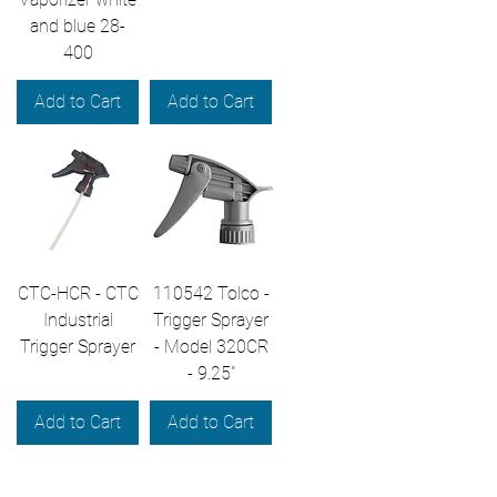
and blue 28-
400
Add to Cart
Add to Cart
CTC-HCR - CTC
110542 Tolco -
Industrial
Trigger Sprayer
Trigger Sprayer
- Model 320CR
- 9.25"
Add to Cart
Add to Cart