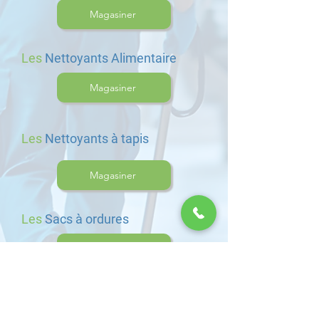
Magasiner
Les
Nettoyants Alimentaire
Magasiner
Les
Nettoyants à tapis
Magasiner
Les
Sacs à ordures
Magasiner
Les
Poubelles