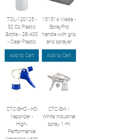
TOL-120125 -
151514 Vileda -
32 Oz Plastic
SprayPro
Bottle - 28/400
handle with grip
- Clear Plastic
and sprayer
Add to Cart
Add to Cart
CTC-SHD - HD
CTC-SW -
Vaporizer -
White industrial
High-
spray 1 ml
Performance
Vaporizer white