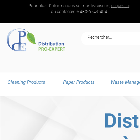
Pour plus d'informations sur nos livraisons,
cliquez ici,
ou contacter le
450-674-0404
Cleaning Products
Paper Products
Waste Manag
Dist