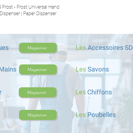
 Frost - Frost Universal Hand
Dispenser | Paper Dispenser
ues
Les
Accessoires S
Magasiner
 Ma
ins
Les
Savons
Magasiner
r
Les
Chiffons
Magasiner
Les
Poubelles
Magasiner