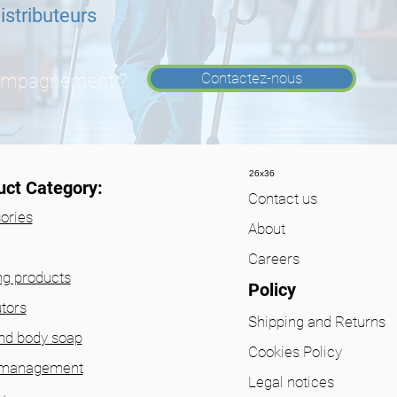
istributeurs
Contactez-nous
compagnement ?
26x36
uct Category:
Contact us
ories
About
Careers
ng products
Policy
utors
Shipping and Returns
nd body soap
Cookies Policy
 management
Legal notices