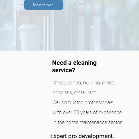
Magasiner
Need a cleaning
service?
Office, condo, building, chalet,
hospitals, restaurant...
Call on trusted professionals
with over 20 years of experience
in the home maintenance sector.
Expert pro development.