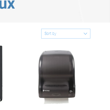
aux
Sort by