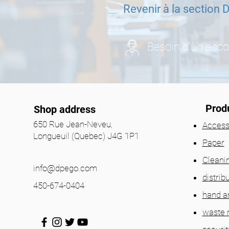
Revenir à la section D
Besoin d'un ac
Prod
Shop address
650 Rue Jean-Neveu,
Access
Longueuil (Quebec) J4G 1P1
Paper
Cleani
info@dpego.com
distrib
450-674-0404
hand a
waste