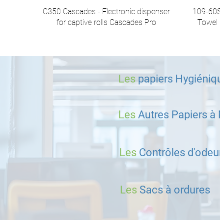
C350 Cascades - Electronic dispenser
109-60S
for captive rolls Cascades Pro
Towel 
Les
papiers Hygiéniq
Les
Autres Papiers à
Les
Contrôles d'odeu
Les
Sacs à ordures