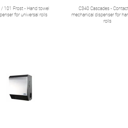
 / 101 Frost - Hand towel
C340 Cascades - Contact
penser for universal rolls
mechanical dispenser for ha
rolls