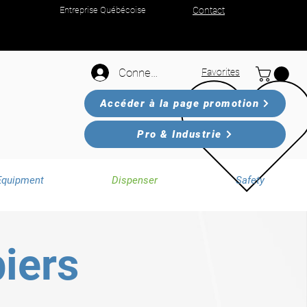
Entreprise Québécoise
Contact
Connexion
Favorites
Accéder à la page promotion
Pro & Industrie
Equipment
Dispenser
Safety
piers