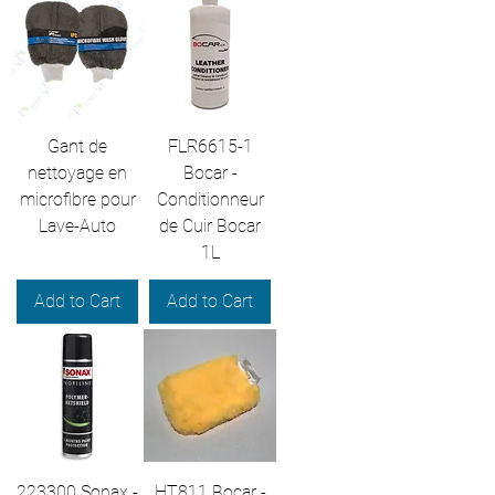
Gant de
FLR6615-1
nettoyage en
Bocar -
microfibre pour
Conditionneur
Lave-Auto
de Cuir Bocar
1L
Add to Cart
Add to Cart
223300 Sonax -
HT811 Bocar -