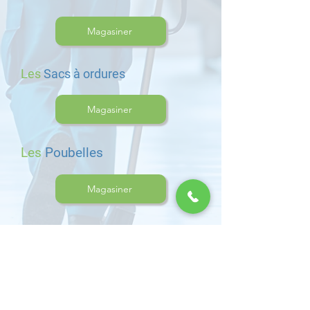
Magasiner
Les
Sacs à ordures
Magasiner
Les
Poubelles
Magasiner
Revenir à la section Accessoires
Magasiner