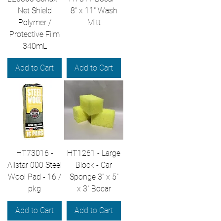
Net Shield
8" x 11" Wash
Polymer /
Mitt
Protective Film
340mL
Add to Cart
Add to Cart
HT73016 -
HT1261 - Large
Allstar 000 Steel
Block - Car
Wool Pad - 16 /
Sponge 3" x 5"
pkg
x 3" Bocar
Add to Cart
Add to Cart