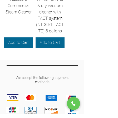
Commercial
& dry vacuum
Steam Cleaner
cleaner with
TACT system
(NT 30/1 TACT
TE) 8 gallons
Add to Cart
Add to Cart
We accept the following payment
methods