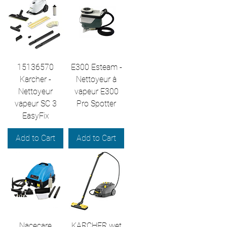
15136570
E300 Esteam -
Karcher -
Nettoyeur à
Nettoyeur
vapeur E300
vapeur SC 3
Pro Spotter
EasyFix
Add to Cart
Add to Cart
Nacecare
KARCHER wet