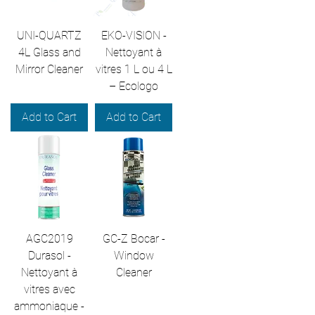
UNI-QUARTZ
EKO-VISION -
4L Glass and
Nettoyant à
Mirror Cleaner
vitres 1 L ou 4 L
– Ecologo
Add to Cart
Add to Cart
AGC2019
GC-Z Bocar -
Durasol -
Window
Nettoyant à
Cleaner
vitres avec
ammoniaque -