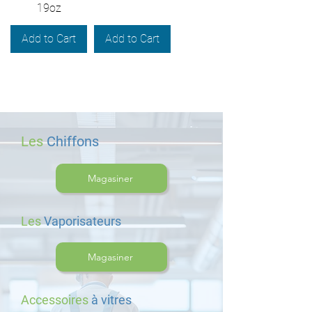
19oz
Add to Cart
Add to Cart
Les
Chiffons
Magasiner
Les
Vaporisateurs
Magasiner
Accessoires
à vitres