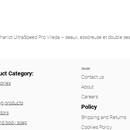
hariot UltraSpeed Pro Vileda – seaux, essoreuse et double se
26x36
uct Category:
Contact us
ories
About
Careers
ng products
Policy
utors
Shipping and Returns
nd body soap
Cookies Policy