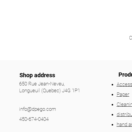
C
Prod
Shop address
650 Rue Jean-Neveu,
Access
Longueuil (Quebec) J4G 1P1
Paper
Cleani
info@dpego.com
distrib
450-674-0404
hand a