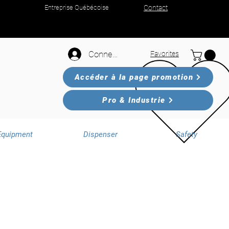
Entreprise Québécoise
Contact
Connexion
Favorites
Accéder à la page promotion
Pro & Industrie
Equipment
Dispenser
Safety