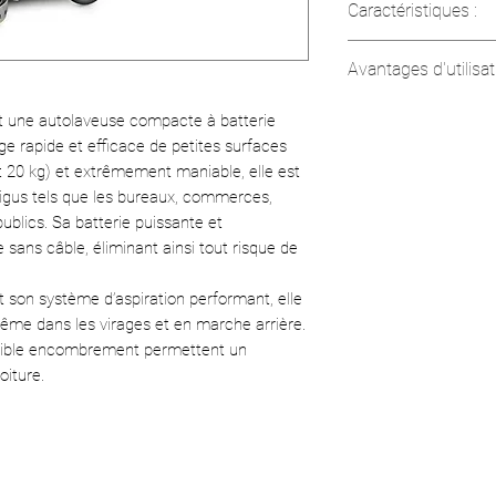
Caractéristiques :
• Type d’entraînemen
Avantages d'utilisat
• Largeur de travai
• Largeur d’aspirat
• Nettoyage rapide 
 une autolaveuse compacte à batterie
• Réservoir eau pro
• Batterie lithium-i
ge rapide et efficace de petites surfaces
• Vitesse de rotati
• Design compact p
 20 kg) et extrêmement maniable, elle est
• Pression de conta
rangement faciles
igus tels que les bureaux, commerces,
• Surface théorique
• Aspiration fiable
ublics. Sa batterie puissante et
• Batterie : 36,5 V /
arrière
sans câble, éliminant ainsi tout risque de
• Autonomie : max. 
• Mode
eco!efficie
• Temps de charge 
et réduire la conso
 son système d’aspiration performant, elle
• Poids sans access
• Poignée réglable 
me dans les virages et en marche arrière.
• Dimensions (L × l
aible encombrement permettent un
murs (90°)
oiture.
• Construction robu
aluminium