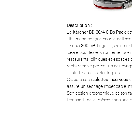
Description :
La
Kärcher BD 30/4 C Bp Pack
est
lithium-ion conçue pour le nettoya
jusqu’à
300 m²
. Légère (seulement
idéale pour les environnements ex
restaurants, cliniques et espaces p
rechargeable permet un nettoyage 
chute lié aux fils électriques.
Grâce à ses
raclettes incurvées
et
assure un séchage impeccable, mê
Son design ergonomique et son f
transport facile, même dans une v