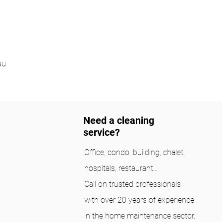
au
Need a cleaning
service?
Office, condo, building, chalet,
hospitals, restaurant...
Call on trusted professionals
with over 20 years of experience
in the home maintenance sector.