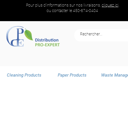
Pour plus d'informations sur nos livraisons,
cliquez ici,
ou contacter le
450-674-0404
Cleaning Products
Paper Products
Waste Manag