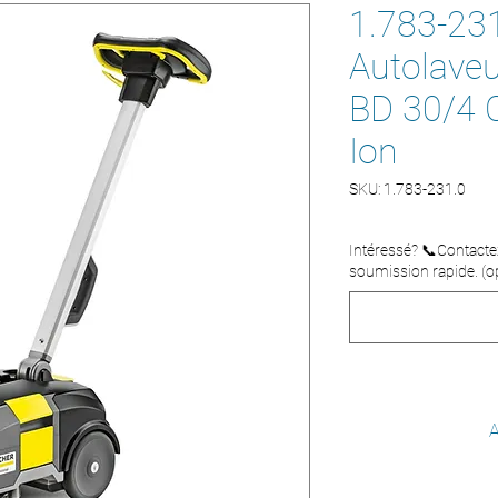
1.783-231
Autolave
BD 30/4 C
Ion
SKU: 1.783-231.0
Intéressé? 📞Contact
soumission rapide. (op
A