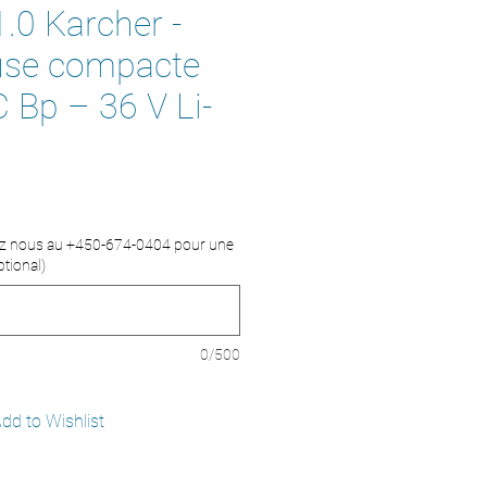
.0 Karcher -
use compacte
 Bp – 36 V Li-
ez nous au +450-674-0404 pour une
tional)
0/500
dd to Wishlist