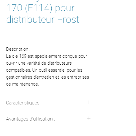
170 (E114) pour
distributeur Frost
Description :
La clé 169 est spécialement conçue pour
ouvrir une variété de distributeurs
compatibles. Un outil essentiel pour les
gestionnaires d’entretien et les entreprises
de maintenance.
Caractéristiques :
Clé universelle pour distributeurs.
Avantages d'utilisation :
Conception robuste et durable.
Compatible avec plusieurs modèles.
Accès rapide et sécurisé aux