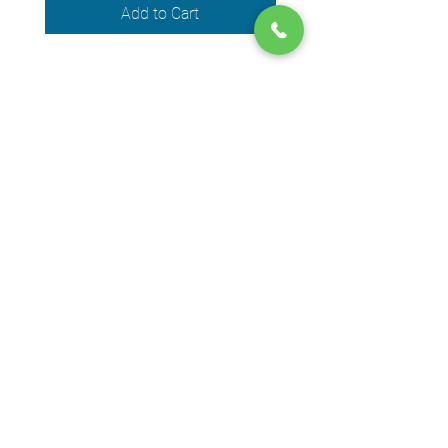
Add to Cart
We accept the following payment
methods
© 2024 by DPEGO
Shop address
650 Rue Jean-Neveu,
Longueuil (Quebec) J4G 1P1