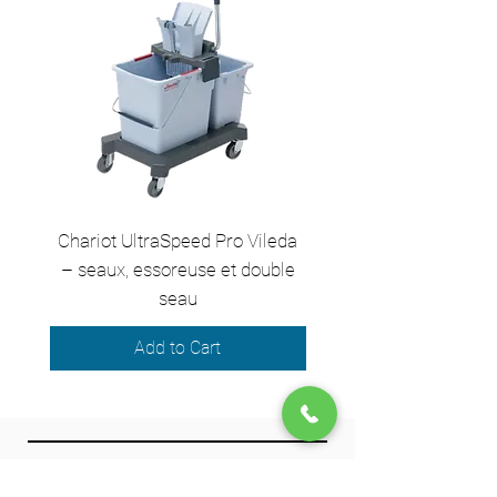
Chariot UltraSpeed Pro Vileda
EZ250 Unger - Perche 
– seaux, essoreuse et double
– 2,50 m en 2 sect
seau
Add to Cart
We accept the following payment