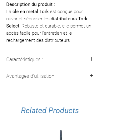
Description du produit :
La
clé en métal Tork
est conçue pour
ouvrir et sécuriser les
distributeurs Tork
Select
. Robuste et durable, elle permet un
accès facile pour l'entretien et le
rechargement des distributeurs.
Caractéristiques :
Type :
Clé pour distributeurs Tork
Avantages d'utilisation :
Matériau :
Métal résistant
Compatibilité :
Distributeurs Tork
Facilite l’accès et l’entretien des
Select
distributeurs
SKU :
200260
Conception robuste et durable
Related Products
Compatible avec plusieurs modèles
Tork