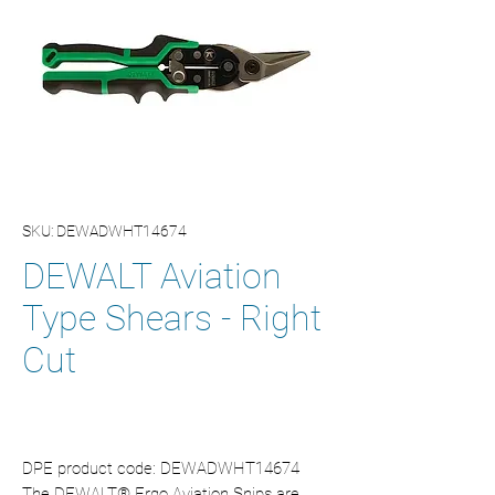
SKU: DEWADWHT14674
DEWALT Aviation
Type Shears - Right
Cut
DPE product code: DEWADWHT14674
The DEWALT® Ergo Aviation Snips are