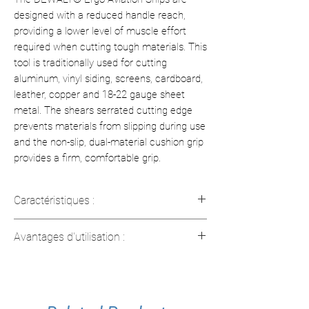
designed with a reduced handle reach,
providing a lower level of muscle effort
required when cutting tough materials.
This
tool is traditionally used for cutting
aluminum, vinyl siding, screens, cardboard,
leather, copper and 18-22 gauge sheet
metal.
The shears serrated cutting edge
prevents materials from slipping during use
and the non-slip, dual-material cushion grip
provides a firm, comfortable grip.
Caractéristiques :
Référence
: DWHT14674
Avantages d'utilisation :
Direction de coupe
: Droite
Matériau des lames
: Acier au
Réduction de l’effort musculaire de
chrome vanadium forgé
15 %
pour une coupe plus facile
Tranchant dentelé
: Empêche le
Précision accrue avec tranchant