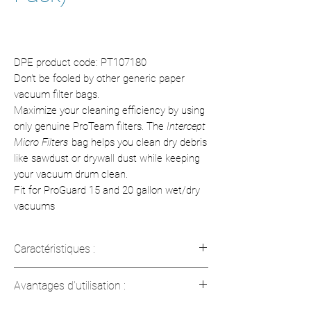
DPE product code: PT107180
Don't be fooled by other generic paper
vacuum filter bags.
Maximize your cleaning efficiency by using
only genuine ProTeam filters. The
Intercept
Micro Filters
bag helps you clean dry debris
like sawdust or drywall dust while keeping
your vacuum drum clean.
Fit for ProGuard 15 and 20 gallon wet/dry
vacuums
Caractéristiques :
Poids : 0,7 lb (0,32 kg)
Avantages d'utilisation :
Capacité : 15 qt (16,5 L)
Dimensions : 11 po x 10 po x 3 po