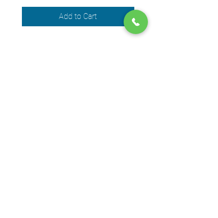
Add to Cart
We accept the following payment
methods
© 2024 by DPEGO
Shop address
650 Rue Jean-Neveu,
Longueuil (Quebec) J4G 1P1