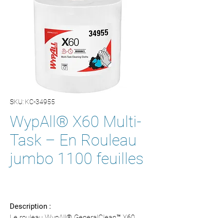
SKU: KC-34955
WypAll® X60 Multi-
Task – En Rouleau
jumbo 1100 feuilles
Description :
Le rouleau WypAll® GeneralClean™ X60